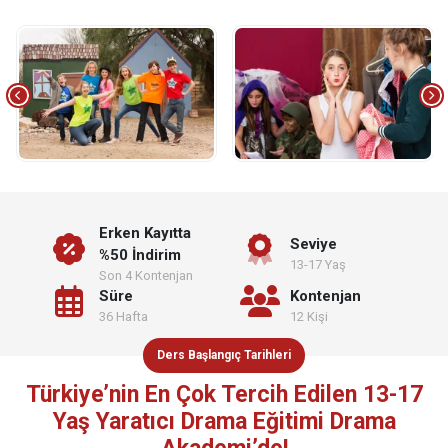
Erken Kayıtta
Seviye
%50 İndirim
13-17 Yaş
Son 4 Kontenjan
Süre
Kontenjan
36 Hafta
12 Kişi
Ders Başlangıç Tarihleri
Türkiye’nin En Çok Tercih Edilen 13-17
Yaş Yaratıcı Drama Eğitimi Drama