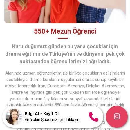
550+ Mezun Öğrenci
Kurulduğumuz günden bu yana çocuklar için
drama eğitiminde Türkiye’nin ve dünyanın pek çok
noktasından öğrencilerimizi ağırladık.
Alanında uzman eğitmenlerimizle birlikte çocukların gelişimlerini
destekleyici drama kurslarını uygulamalı olarak sunup keyifli bir
atölye tasarladık. İran, Gürcistan, Almanya, Belçika, Azerbaycan,
İsviçre ve İngiltere gibi pek çok ülkeden binlerce öğrenciye
yaratıcı dramanın faydalarını ve sosyal yaşamdaki etkilerini
aktardık. Mezun ettiğimiz 550’den fazla öğrenciyi sanatın farklı
dallarıyla buluşturduk.
Bilgi Al - Kayıt Ol
En Yakın Şubemiz İçin Tıklayın.
Türkiye’nin ünlü drama sanatçılarından çocukların 13 – 17 yaş
yaratıcı drama eğitimleri ile hayatlarının her alanında