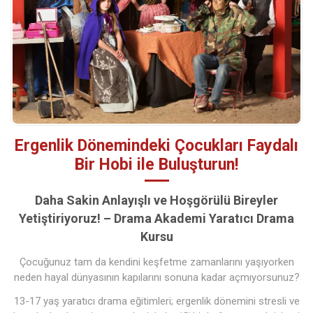
Ergenlik Dönemindeki Çocukları Faydalı
Bir Hobi ile Buluşturun!
Daha Sakin Anlayışlı ve Hoşgörülü Bireyler
Yetiştiriyoruz! – Drama Akademi Yaratıcı Drama
Kursu
Çocuğunuz tam da kendini keşfetme zamanlarını yaşıyorken
neden hayal dünyasının kapılarını sonuna kadar açmıyorsunuz?
13-17 yaş yaratıcı drama eğitimleri; ergenlik dönemini stresli ve