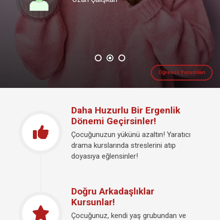
Ayşegül Turhan
Öğrenci Yorumları
Daha Huzurlu Bir Ergenlik
Dönemi Geçirsinler!
Çocuğunuzun yükünü azaltın! Yaratıcı
drama kurslarında streslerini atıp
doyasıya eğlensinler!
Doğru Arkadaşlıklar
Kursunlar!
Çocuğunuz, kendi yaş grubundan ve